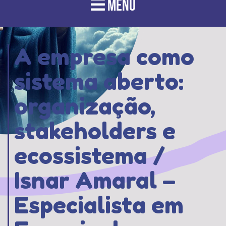
MENU
A empresa como
sistema aberto:
organização,
stakeholders e
ecossistema /
Isnar Amaral –
Especialista em